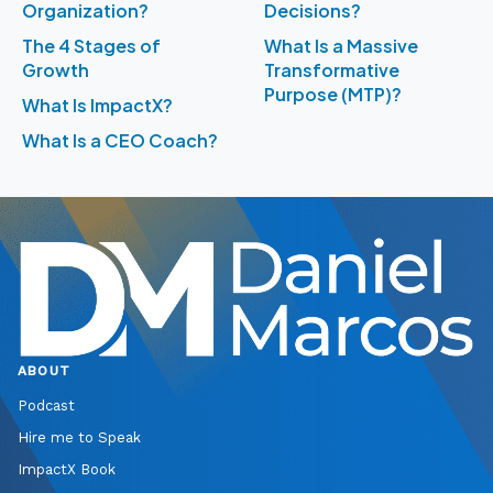
Organization?
Decisions?
The 4 Stages of
What Is a Massive
Growth
Transformative
Purpose (MTP)?
What Is ImpactX?
What Is a CEO Coach?
ABOUT
Podcast
Hire me to Speak
ImpactX Book